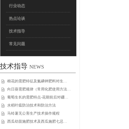
行业动态
热点论谈
技术指导
常见问题
技术指导
NEWS
棉花的需肥特征及氮磷钾肥料对生…
向日葵需肥规律（常用化肥使用方法…
葡萄生长的需肥特点-花期前后对硼…
水稻叶瘟防治技术和防治方法
马铃薯无公害生产技术操作规程
西瓜幼苗施肥技术及西瓜施肥七忌…