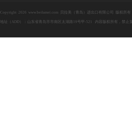
Copyright 2026 www.beilamei.com 贝拉美（青岛）进出口有限公司 版权所
地址（ADD）：山东省青岛市市南区太湖路19号甲-521 内容版权所有，禁止复制！ 电子