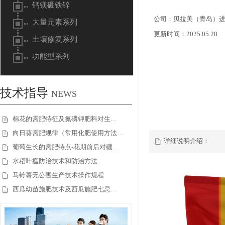
钙镁硼铁锌
公司：贝拉美（青岛）
大量元素系列
更新时间：2025.05.28
土壤修复系列
功能型系列
技术指导
NEWS
棉花的需肥特征及氮磷钾肥料对生…
向日葵需肥规律（常用化肥使用方法…
详细说明介绍：
葡萄生长的需肥特点-花期前后对硼…
水稻叶瘟防治技术和防治方法
马铃薯无公害生产技术操作规程
西瓜幼苗施肥技术及西瓜施肥七忌…