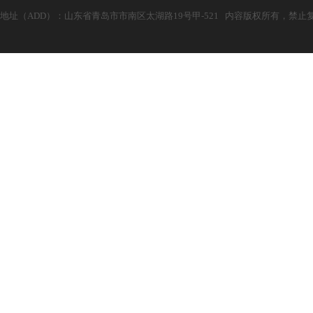
地址（ADD）：山东省青岛市市南区太湖路19号甲-521 内容版权所有，禁止复制！ 电子